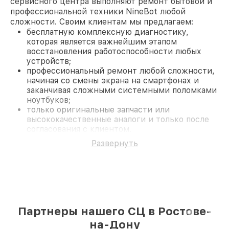
сервисного центра выполняют ремонт бытовой и
профессиональной техники NineBot любой
сложности. Своим клиентам мы предлагаем:
бесплатную комплексную диагностику,
которая является важнейшим этапом
восстановления работоспособности любых
устройств;
профессиональный ремонт любой сложности,
начиная со смены экрана на смартфонах и
заканчивая сложными системными поломками
ноутбуков;
только оригинальные запчасти или
высококачественные аналоги и только после
согласования с клиентом.
На все работы и замененные комплектующие
Развернуть
предоставляется длительная гарантия. В случае
поломки по условиям гарантии, мы бесплатно
исправим ситуацию.
Наши преимущества
Преимуществами нашего сервисного центра
NineBot в Ростове-на-Дону являются:
Партнеры нашего СЦ в Ростове-
лучшие специалисты с многолетним опытом и
безупречной репутацией;
на-Дону