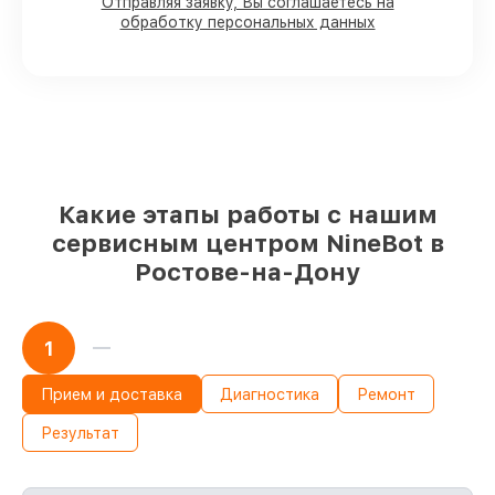
90%
деталей имеются в наличии,
Отправляя заявку, Вы соглашаетесь на
обработку персональных данных
остальные заказываются оперативно
Оригинальные комплектующие и
проверенные реплики
– с учётом
возможностей клиента
85%
обслуживаний делаются быстро и
без задержек, сразу после приёма
Какую ответственность мы берем на
Какие этапы работы с нашим
себя перед клиентами:
сервисным центром NineBot в
Ростове-на-Дону
Сохранность техники под нашей
гарантией
Мы отвечаем за сохранность и
1
исправность вашего устройства. При
поломке по нашей ответственности,
Прием и доставка
Диагностика
Ремонт
компенсируем ущерб.
Срок гарантии до 36 месяцев на
Результат
обслуживание устройств
Если у вас есть чек и гарантийный
талон, мы проведём повторное