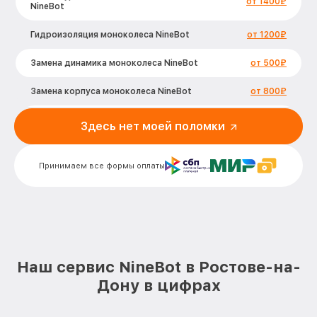
от 1400₽
NineBot
Гидроизоляция моноколеса NineBot
от 1200₽
Замена динамика моноколеса NineBot
от 500₽
Замена корпуса моноколеса NineBot
от 800₽
Замена аккумулятора моноколеса
Здесь нет моей поломки
от 1200₽
NineBot
Замена камеры моноколеса NineBot
от 750₽
Принимаем все формы оплаты
Замена платы управления (мат.платы,
от 1000₽
мейн платы) моноколеса NineBot
Замена колес моноколеса NineBot
от 2500₽
Наш сервис NineBot в Ростове-на-
Дону в цифрах